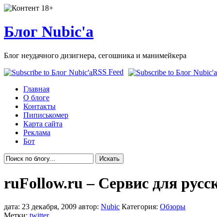
Блог Nubic'а
Блог неудачного дизигнера, сегошника и манимейкера
RSS Feed
Главная
О блоге
Контакты
Пиписькомер
Карта сайта
Реклама
Бот
ruFollow.ru – Cервис для рус
дата: 23 декабря, 2009 автор:
Nubic
Категория:
Обзоры
Метки:
twitter