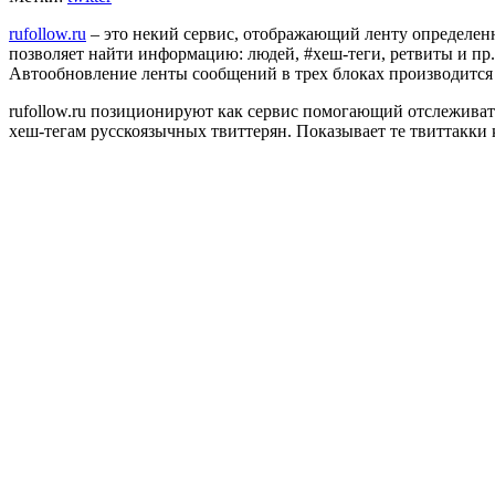
rufollow.ru
– это некий сервис, отображающий ленту определенны
позволяет найти информацию: людей, #хеш-теги, ретвиты и пр.
Автообновление ленты сообщений в трех блоках производится р
rufollow.ru позиционируют как сервис помогающий отслеживат
хеш-тегам русскоязычных твиттерян. Показывает те твиттакки