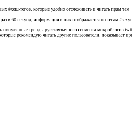
х #хеш-тегов, которые удобно отслеживать и читать прям там, 
аз в 60 секунд, информация в них отображается по тегам #sexym
ь популярные тренды русскоязычного сегмента микроблогов twi
 которые рекомендую читать другие пользователи, показывает п