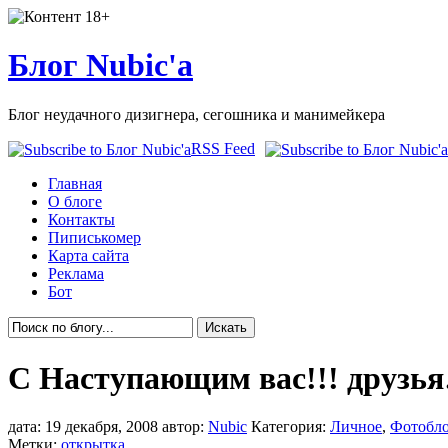
Блог Nubic'а
Блог неудачного дизигнера, сегошника и манимейкера
RSS Feed
Главная
О блоге
Контакты
Пиписькомер
Карта сайта
Реклама
Бот
С Наступающим вас!!! друзь
дата: 19 декабря, 2008 автор:
Nubic
Категория:
Личное
,
Фотобл
Метки:
открытка