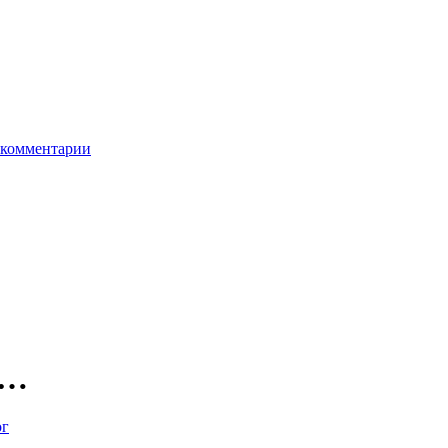
комментарии
я…
ог