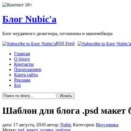
Блог Nubic'а
Блог неудачного дизигнера, сегошника и манимейкера
RSS Feed
Главная
О блоге
Контакты
Пиписькомер
Карта сайта
Реклама
Бот
Шаблон для блога .psd макет 
дата: 17 августа, 2010 автор:
Nubic
Категория:
Вкусняшка
Метки:
psd
,
макет
,
халява
,
шаблон